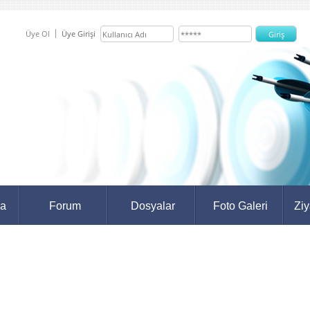
Üye Ol
Üye Girişi
da
Forum
Dosyalar
Foto Galeri
Ziy