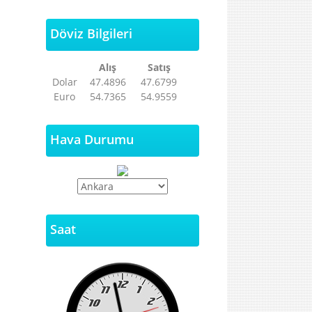
Döviz Bilgileri
Alış
Satış
Dolar
47.4896
47.6799
Euro
54.7365
54.9559
Hava Durumu
Saat