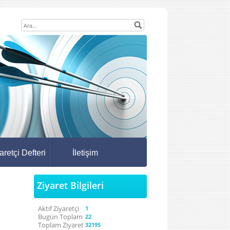
aretçi Defteri
İletişim
Ziyaret Bilgileri
Aktif Ziyaretçi
1
Bugün Toplam
22
Toplam Ziyaret
32195